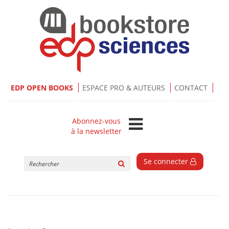
EDP OPEN BOOKS
ESPACE PRO & AUTEURS
CONTACT
Abonnez-vous
à la newsletter
Rechercher
Se connecter
sur
le
site