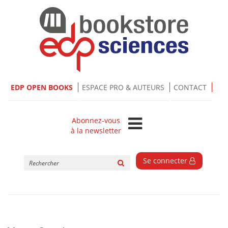
EDP OPEN BOOKS
ESPACE PRO & AUTEURS
CONTACT
Abonnez-vous
à la newsletter
Rechercher
Se connecter
sur
le
site