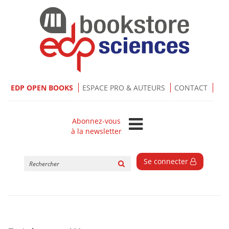
EDP OPEN BOOKS
ESPACE PRO & AUTEURS
CONTACT
Abonnez-vous
à la newsletter
Rechercher
Se connecter
sur
le
site