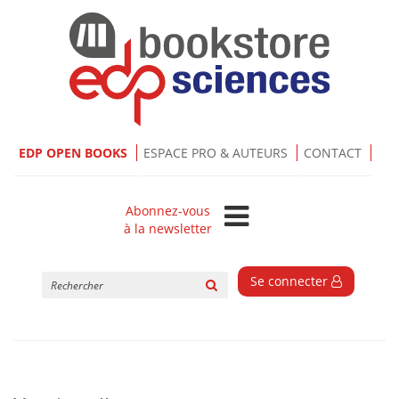
EDP OPEN BOOKS
ESPACE PRO & AUTEURS
CONTACT
Abonnez-vous
à la newsletter
Rechercher
Se connecter
sur
le
site