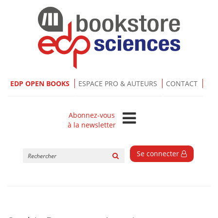
EDP OPEN BOOKS
ESPACE PRO & AUTEURS
CONTACT
Abonnez-vous
à la newsletter
Rechercher
Se connecter
sur
le
site