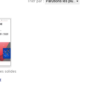
Trier par :
Parutions les plu…
es solides
€