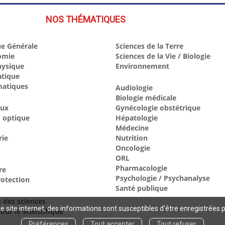
NOS THÉMATIQUES
e Générale
Sciences de la Terre
omie
Sciences de la Vie / Biologie
hysique
Environnement
atique
atiques
Audiologie
Biologie médicale
aux
Gynécologie obstétrique
 optique
Hépatologie
Médecine
rie
Nutrition
Oncologie
ORL
Pharmacologie
re
Psychologie / Psychanalyse
otection
Santé publique
e des sciences
 site internet, des informations sont susceptibles d'être enregistrées 
our le scientifique
Préférences
Tout accepter
Tout refuser