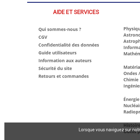
AIDE ET SERVICES
Physiqu
Qui sommes-nous ?
Astron
CGV
Astrop
Confidentialité des données
Inform
Guide utilisateurs
Mathém
Information aux auteurs
Matéri
Sécurité du site
Ondes /
Retours et commandes
Chimie
Ingénie
Énergie
Nucléai
Radiopr
Histoir
Lorsque vous naviguez sur notre
Outils p