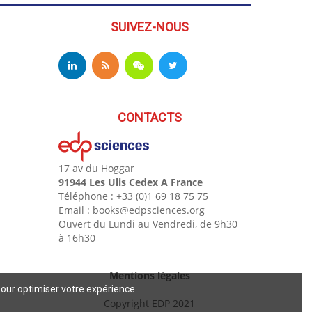
SUIVEZ-NOUS
CONTACTS
17 av du Hoggar
91944 Les Ulis Cedex A France
Téléphone : +33 (0)1 69 18 75 75
Email : books@edpsciences.org
Ouvert du Lundi au Vendredi, de 9h30
à 16h30
Mentions légales
pour optimiser votre expérience.
Copyright EDP 2021