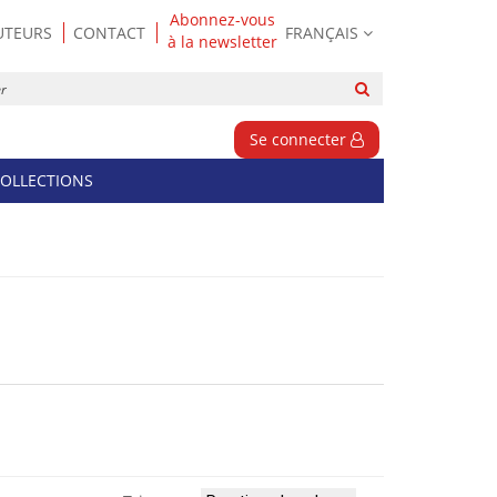
Abonnez-vous
UTEURS
CONTACT
FRANÇAIS
à la newsletter
Rechercher
sur
le
Se connecter
site
OLLECTIONS