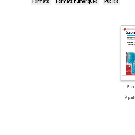
Formats
Formats numériques
Publics
Ele
À part