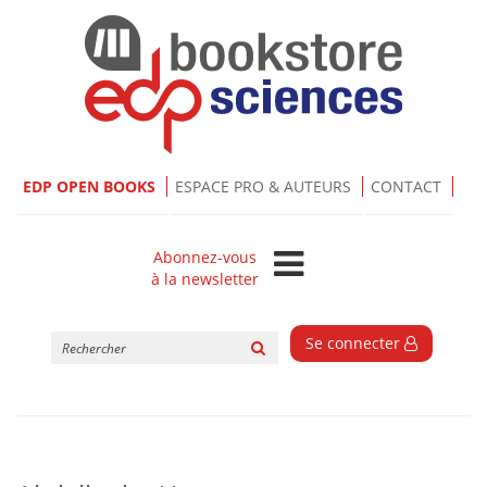
EDP OPEN BOOKS
ESPACE PRO & AUTEURS
CONTACT
Abonnez-vous
à la newsletter
Rechercher
Se connecter
sur
le
site