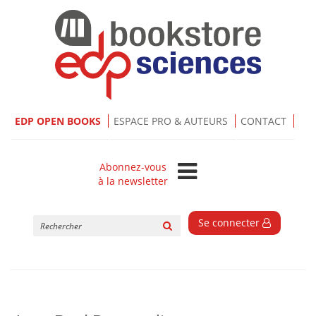
EDP OPEN BOOKS
ESPACE PRO & AUTEURS
CONTACT
Abonnez-vous
à la newsletter
Rechercher
Se connecter
sur
le
site