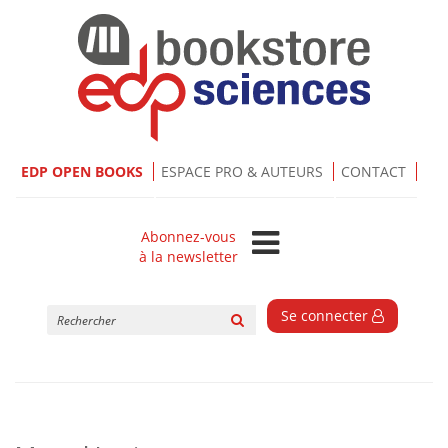
EDP OPEN BOOKS
ESPACE PRO & AUTEURS
CONTACT
Abonnez-vous
à la newsletter
Rechercher
Se connecter
sur
le
site