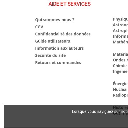
AIDE ET SERVICES
Physiqu
Qui sommes-nous ?
Astron
CGV
Astrop
Confidentialité des données
Inform
Guide utilisateurs
Mathém
Information aux auteurs
Matéri
Sécurité du site
Ondes /
Retours et commandes
Chimie
Ingénie
Énergie
Nucléai
Radiopr
Histoir
Lorsque vous naviguez sur notre
Outils p