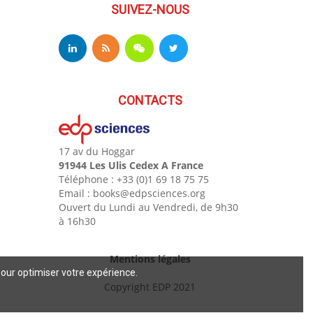
SUIVEZ-NOUS
CONTACTS
17 av du Hoggar
91944 Les Ulis Cedex A France
Téléphone : +33 (0)1 69 18 75 75
Email : books@edpsciences.org
Ouvert du Lundi au Vendredi, de 9h30
à 16h30
Mentions légales
pour optimiser votre expérience.
Copyright EDP 2021