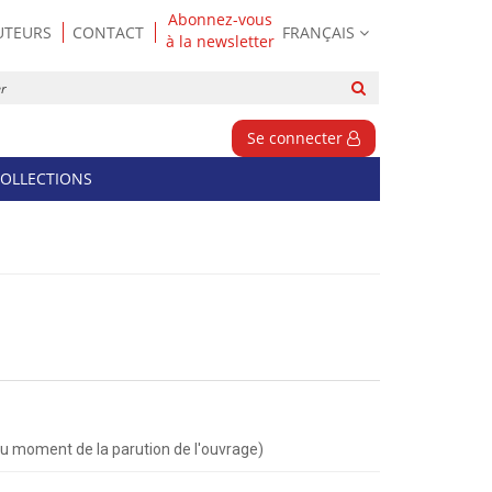
Abonnez-vous
UTEURS
CONTACT
FRANÇAIS
à la newsletter
Rechercher
sur
le
Se connecter
site
OLLECTIONS
(au moment de la parution de l'ouvrage)