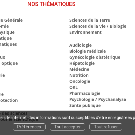
NOS THÉMATIQUES
e Générale
Sciences de la Terre
omie
Sciences de la Vie / Biologie
hysique
Environnement
atique
atiques
Audiologie
Biologie médicale
aux
Gynécologie obstétrique
 optique
Hépatologie
Médecine
rie
Nutrition
Oncologie
ORL
Pharmacologie
re
Psychologie / Psychanalyse
otection
Santé publique
e des sciences
 site internet, des informations sont susceptibles d'être enregistrées 
our le scientifique
Préférences
Tout accepter
Tout refuser