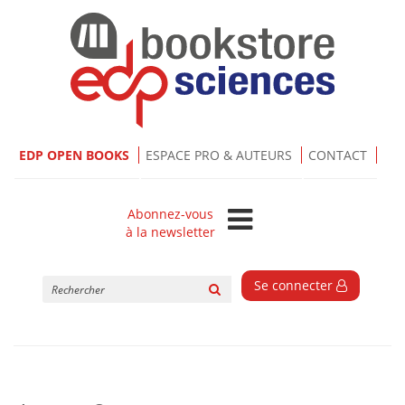
EDP OPEN BOOKS
ESPACE PRO & AUTEURS
CONTACT
Abonnez-vous
à la newsletter
Rechercher
Se connecter
sur
le
site