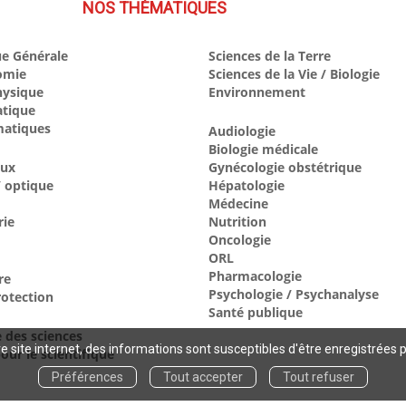
NOS THÉMATIQUES
e Générale
Sciences de la Terre
omie
Sciences de la Vie / Biologie
hysique
Environnement
atique
atiques
Audiologie
Biologie médicale
aux
Gynécologie obstétrique
 optique
Hépatologie
Médecine
rie
Nutrition
Oncologie
ORL
Pharmacologie
re
Psychologie / Psychanalyse
otection
Santé publique
e des sciences
 site internet, des informations sont susceptibles d'être enregistrées 
our le scientifique
Préférences
Tout accepter
Tout refuser