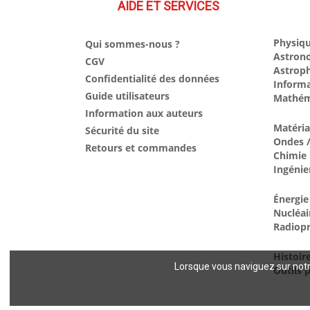
AIDE ET SERVICES
Physiqu
Qui sommes-nous ?
Astron
CGV
Astrop
Confidentialité des données
Inform
Guide utilisateurs
Mathém
Information aux auteurs
Matéri
Sécurité du site
Ondes /
Retours et commandes
Chimie
Ingénie
Énergie
Nucléai
Radiopr
Histoir
Lorsque vous naviguez sur notre
Outils p