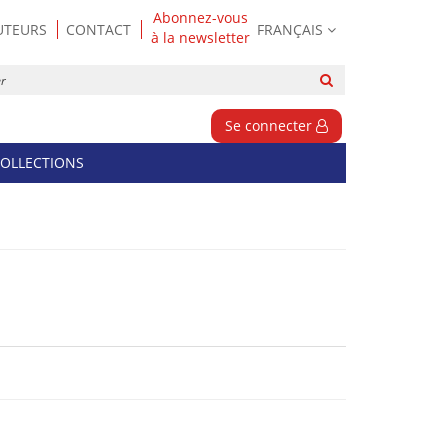
Abonnez-vous
UTEURS
CONTACT
FRANÇAIS
à la newsletter
Rechercher
sur
le
Se connecter
site
OLLECTIONS