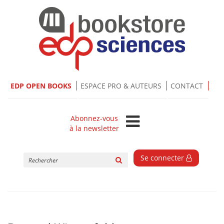
EDP OPEN BOOKS
ESPACE PRO & AUTEURS
CONTACT
Abonnez-vous
à la newsletter
Rechercher
Se connecter
sur
le
site