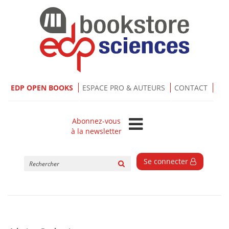
EDP OPEN BOOKS
ESPACE PRO & AUTEURS
CONTACT
Abonnez-vous
à la newsletter
Rechercher
Se connecter
sur
le
site