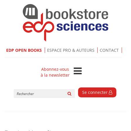
EDP OPEN BOOKS
ESPACE PRO & AUTEURS
CONTACT
Abonnez-vous
à la newsletter
Rechercher
Se connecter
sur
le
site