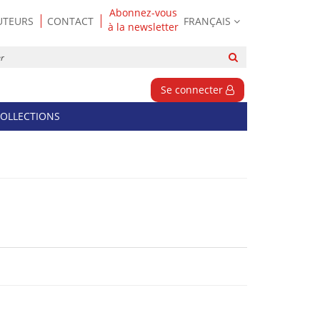
Abonnez-vous
UTEURS
CONTACT
FRANÇAIS
à la newsletter
Rechercher
sur
le
Se connecter
site
OLLECTIONS