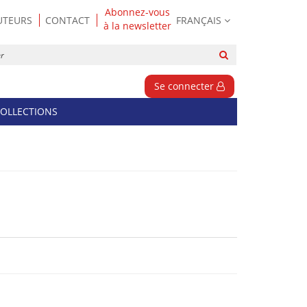
Abonnez-vous
UTEURS
CONTACT
FRANÇAIS
à la newsletter
Rechercher
sur
le
Se connecter
site
OLLECTIONS