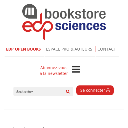
EDP OPEN BOOKS
ESPACE PRO & AUTEURS
CONTACT
Abonnez-vous
à la newsletter
Rechercher
Se connecter
sur
le
site