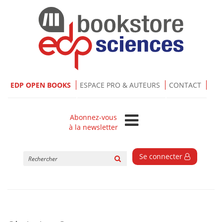
EDP OPEN BOOKS
ESPACE PRO & AUTEURS
CONTACT
Abonnez-vous
à la newsletter
Rechercher
Se connecter
sur
le
site