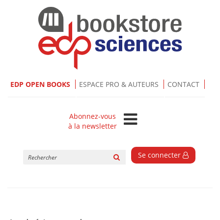
EDP OPEN BOOKS
ESPACE PRO & AUTEURS
CONTACT
Abonnez-vous
à la newsletter
Rechercher
Se connecter
sur
le
site