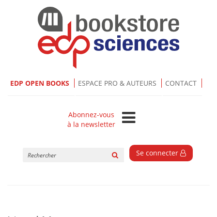
EDP OPEN BOOKS
ESPACE PRO & AUTEURS
CONTACT
Abonnez-vous
à la newsletter
Rechercher
Se connecter
sur
le
site