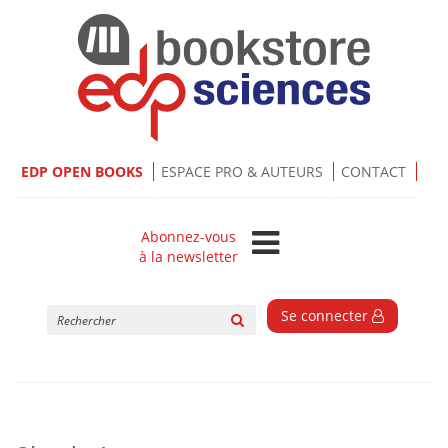
EDP OPEN BOOKS
ESPACE PRO & AUTEURS
CONTACT
Abonnez-vous
à la newsletter
Rechercher
Se connecter
sur
le
site