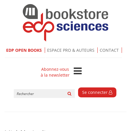
EDP OPEN BOOKS
ESPACE PRO & AUTEURS
CONTACT
Abonnez-vous
à la newsletter
Rechercher
Se connecter
sur
le
site