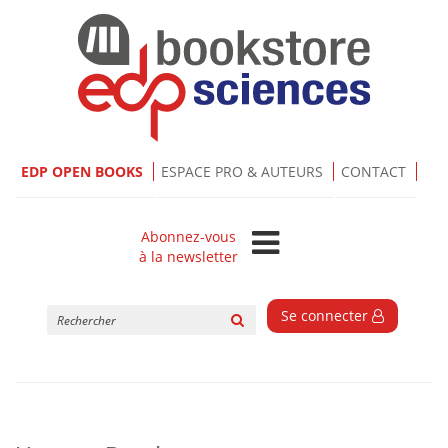
EDP OPEN BOOKS
ESPACE PRO & AUTEURS
CONTACT
Abonnez-vous
à la newsletter
Rechercher
Se connecter
sur
le
site