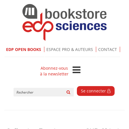
EDP OPEN BOOKS
ESPACE PRO & AUTEURS
CONTACT
Abonnez-vous
à la newsletter
Rechercher
Se connecter
sur
le
site