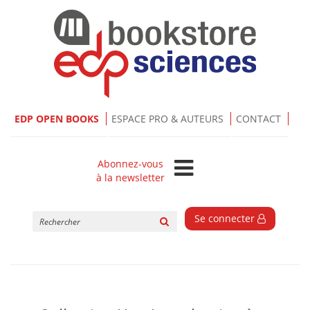
EDP OPEN BOOKS
ESPACE PRO & AUTEURS
CONTACT
Abonnez-vous
à la newsletter
Rechercher
Se connecter
sur
le
site