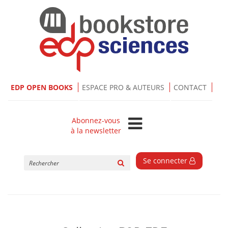
EDP OPEN BOOKS
ESPACE PRO & AUTEURS
CONTACT
Abonnez-vous
à la newsletter
Rechercher
Se connecter
sur
le
site