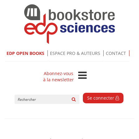
EDP OPEN BOOKS
ESPACE PRO & AUTEURS
CONTACT
Abonnez-vous
à la newsletter
Rechercher
Se connecter
sur
le
site