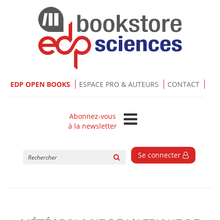
EDP OPEN BOOKS
ESPACE PRO & AUTEURS
CONTACT
Abonnez-vous
à la newsletter
Rechercher
Se connecter
sur
le
site