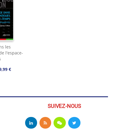
s les
e l'espace-
s
9,99 €
SUIVEZ-NOUS