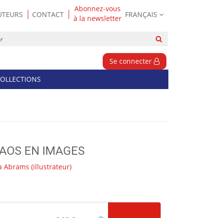
Abonnez-vous
UTEURS
CONTACT
FRANÇAIS
à la newsletter
Rechercher
sur
le
Se connecter
site
OLLECTIONS
HAOS EN IMAGES
a Abrams
(illustrateur)