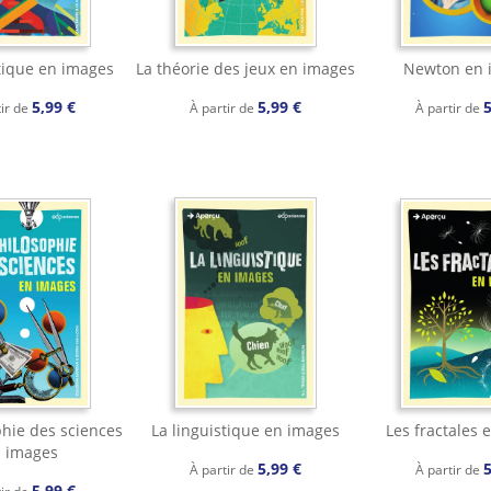
tique en images
La théorie des jeux en images
Newton en 
5,99 €
5,99 €
5
tir de
À partir de
À partir de
phie des sciences
La linguistique en images
Les fractales 
 images
5,99 €
5
À partir de
À partir de
5,99 €