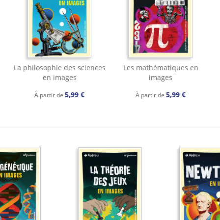
La philosophie des sciences
Les mathématiques en
en images
images
5,99 €
5,99 €
À partir de
À partir de