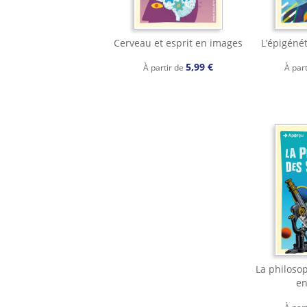
Cerveau et esprit en images
L’épigéné
5,99 €
À partir de
À par
La philoso
en