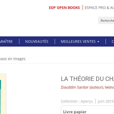
EDP OPEN BOOKS
ESPACE PRO & A
ARAÎTRE
NOUVEAUTÉS
MEILLEURES VENTES
C
chaos en images
LA THÉORIE DU C
Ziauddin Sardar
(auteur),
Iwon
Collection :
Aperçu
Juin 2019
Livre papier