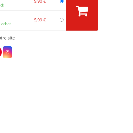
9,90 €
ock
5,99 €
 achat
tre site