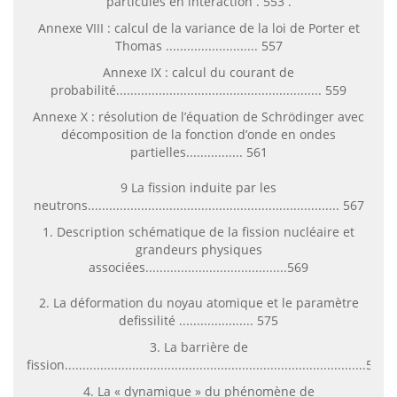
particules en interaction . 553 .
Annexe VIII : calcul de la variance de la loi de Porter et
Thomas .......................... 557
Annexe IX : calcul du courant de
probabilité.......................................................... 559
Annexe X : résolution de l’équation de Schrödinger avec
décomposition de la fonction d’onde en ondes
partielles................ 561
9 La fission induite par les
neutrons....................................................................... 567
1. Description schématique de la fission nucléaire et
grandeurs physiques
associées........................................569
2. La déformation du noyau atomique et le paramètre
defissilité ..................... 575
3. La barrière de
fission.....................................................................................581
4. La « dynamique » du phénomène de