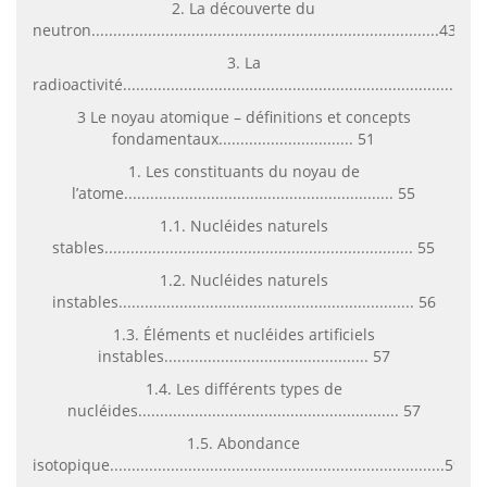
2. La découverte du
neutron................................................................................43
3. La
radioactivité...................................................................................
3 Le noyau atomique – définitions et concepts
fondamentaux............................... 51
1. Les constituants du noyau de
l’atome.............................................................. 55
1.1. Nucléides naturels
stables....................................................................... 55
1.2. Nucléides naturels
instables.................................................................... 56
1.3. Éléments et nucléides artificiels
instables............................................... 57
1.4. Les différents types de
nucléides............................................................ 57
1.5. Abondance
isotopique.............................................................................59