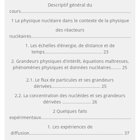
Descriptif général du
cours..........................................................................................19
1 La physique nucléaire dans le contexte de la physique
des réacteurs
nucléaires.....................................................................................
1. Les échelles d’énergie, de distance et de
temps.............................................. 23
2. Grandeurs physiques d'intérêt, équations maîtresses,
phénomènes physiques et données nucléaires........ 25
2.1. Le flux de particules et ses grandeurs
dérivées....................................... 25
2.2. La concentration des nucléides et ses grandeurs
dérivées ....................... 26
2 Quelques faits
expérimentaux.............................................................................
1. Les expériences de
diffusion........................................................................... 37