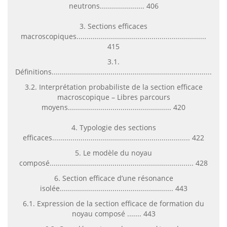
neutrons...................... 406
3. Sections efficaces
macroscopiques................................................................
415
3.1.
Définitions....................................................................................
3.2. Interprétation probabiliste de la section efficace
macroscopique – Libres parcours
moyens................................................... 420
4. Typologie des sections
efficaces.................................................................... 422
5. Le modèle du noyau
composé....................................................................... 428
6. Section efficace d’une résonance
isolée........................................................ 443
6.1. Expression de la section efficace de formation du
noyau composé ....... 443