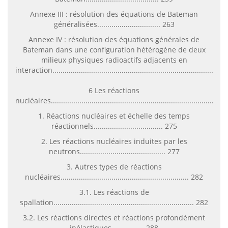
Annexe III : résolution des équations de Bateman
généralisées............................... 263
Annexe IV : résolution des équations générales de
Bateman dans une configuration hétérogène de deux
milieux physiques radioactifs adjacents en
interaction....................................................................................
6 Les réactions
nucléaires....................................................................................
1. Réactions nucléaires et échelle des temps
réactionnels.................................. 275
2. Les réactions nucléaires induites par les
neutrons.......................................... 277
3. Autres types de réactions
nucléaires............................................................... 282
3.1. Les réactions de
spallation..................................................................... 282
3.2. Les réactions directes et réactions profondément
inélastiques ............... 288