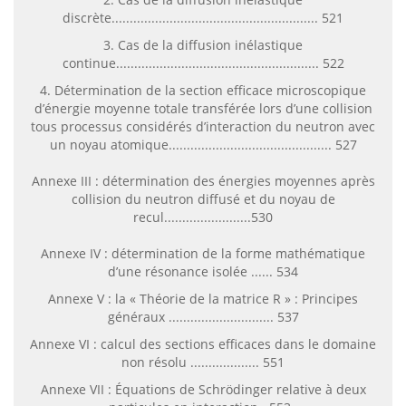
discrète......................................................... 521
3. Cas de la diffusion inélastique
continue........................................................ 522
4. Détermination de la section efficace microscopique
d’énergie moyenne totale transférée lors d’une collision
tous processus considérés d’interaction du neutron avec
un noyau atomique............................................. 527
Annexe III : détermination des énergies moyennes après
collision du neutron diffusé et du noyau de
recul........................530
Annexe IV : détermination de la forme mathématique
d’une résonance isolée ...... 534
Annexe V : la « Théorie de la matrice R » : Principes
généraux ............................. 537
Annexe VI : calcul des sections efficaces dans le domaine
non résolu ................... 551
Annexe VII : Équations de Schrödinger relative à deux