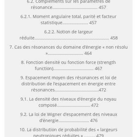
6.2. Compléments sur les paramètres de
résonance..................................... 457
6.2.1. Moment angulaire total, parité et facteur
statistique..................... 457
6.2.2. Notion de largeur
réduite............................................................. 458
7. Cas des résonances du domaine d’énergie « non résolu
»............................. 464
8. Fonction densité ou fonction force (strength
function)................................. 467
9. Espacement moyen des résonances et loi de
distribution de l’espacement en énergie entre
résonances....................................472
9.1. La densité des niveaux d’énergie du noyau
composé........................... 472
9.2. La loi de Wigner d’espacement des niveaux
d’énergie......................... 476
10. La distribution de probabilité des « largeurs
neutroniques réduites » ......... 479