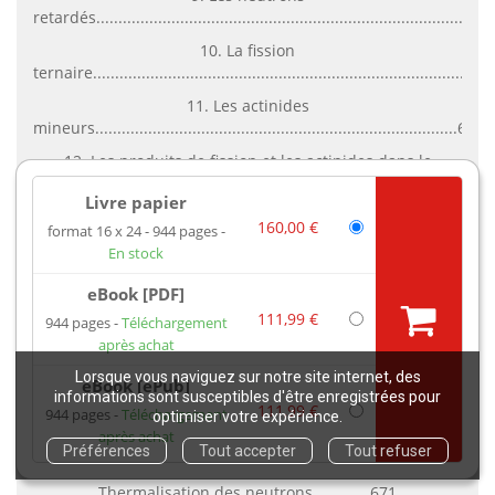
retardés....................................................................................634
10. La fission
ternaire........................................................................................
11. Les actinides
mineurs..................................................................................646
12. Les produits de fission et les actinides dans le
contexte des réacteurs
Livre papier
nucléaires......................................647
160,00 €
format 16 x 24
944 pages
Annexe I : description de la déformation du noyau
En stock
atomique................................. 650
eBook [PDF]
Annexe II : fragments de
111,99 €
944 pages
Téléchargement
fission.............................................................................656
après achat
Annexe III : calcul des probabilités d’émission des
Lorsque vous naviguez sur notre site internet, des
neutrons retardés .................... 662
eBook [ePub]
informations sont susceptibles d'être enregistrées pour
111,99 €
Annexe IV : énergie émise par une fission
944 pages
Téléchargement
optimiser votre expérience.
élémentaire.......................................... 664
après achat
Préférences
Tout accepter
Tout refuser
10 Élargissement Doppler des résonances –
Thermalisation des neutrons ........... 671