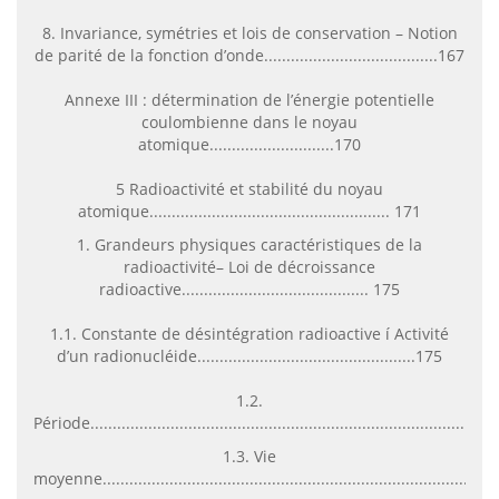
8. Invariance, symétries et lois de conservation – Notion
de parité de la fonction d’onde.......................................167
Annexe III : détermination de l’énergie potentielle
coulombienne dans le noyau
atomique............................170
5 Radioactivité et stabilité du noyau
atomique...................................................... 171
1. Grandeurs physiques caractéristiques de la
radioactivité– Loi de décroissance
radioactive.......................................... 175
1.1. Constante de désintégration radioactive í Activité
d’un radionucléide.................................................175
1.2.
Période.........................................................................................
1.3. Vie
moyenne......................................................................................