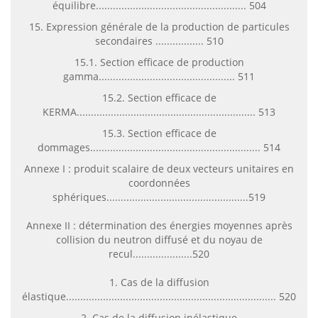
équilibre..................................................... 504
15. Expression générale de la production de particules
secondaires ................. 510
15.1. Section efficace de production
gamma................................................ 511
15.2. Section efficace de
KERMA............................................................... 513
15.3. Section efficace de
dommages............................................................ 514
Annexe I : produit scalaire de deux vecteurs unitaires en
coordonnées
sphériques..................................................519
Annexe II : détermination des énergies moyennes après
collision du neutron diffusé et du noyau de
recul.....................520
1. Cas de la diffusion
élastique.......................................................................... 520
2. Cas de la diffusion inélastique