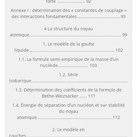
forte ....................... 92
Annexe I : détermination des « constantes de couplage »
des interactions fondamentales....................................95
4 La structure du noyau
atomique........................................................................... 99
1. Le modèle de la goutte
liquide...................................................................... 102
1.1. La formule semi-empirique de la masse d’un
nucléide......................... 103
1.2. Série
isobarique...................................................................................
1.3. Détermination des coefficients de la formule de
Bethe-Weizsäcker ...... 111
1.4. Énergie de séparation d’un nucléon et sur stabilité
du noyau
atomique..............................................................112
2. Le modèle en
couches....................................................................................113