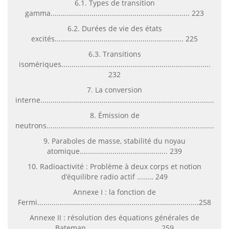
6.1. Types de transition
gamma.................................................................... 223
6.2. Durées de vie des états
excités............................................................... 225
6.3. Transitions
isomériques.........................................................................
232
7. La conversion
interne.....................................................................................234
8. Émission de
neutrons.....................................................................................2
9. Paraboles de masse, stabilité du noyau
atomique........................................... 239
10. Radioactivité : Problème à deux corps et notion
d’équilibre radio actif ........ 249
Annexe I : la fonction de
Fermi...............................................................................258
Annexe II : résolution des équations générales de
Bateman.................................... 259