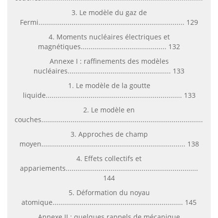
3. Le modèle du gaz de
Fermi........................................................................... 129
4. Moments nucléaires électriques et
magnétiques............................................ 132
Annexe I : raffinements des modèles
nucléaires..................................................... 133
1. Le modèle de la goutte
liquide...................................................................... 133
2. Le modèle en
couches...................................................................................134
3. Approches de champ
moyen.......................................................................... 138
4. Effets collectifs et
appariements....................................................................
144
5. Déformation du noyau
atomique................................................................... 145
Annexe II : quelques rappels de mécanique