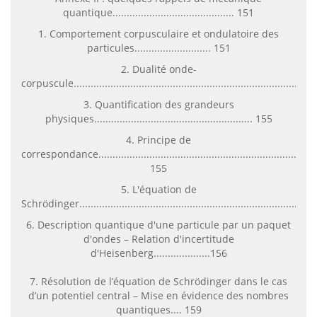
quantique........................................... 151
1. Comportement corpusculaire et ondulatoire des
particules........................... 151
2. Dualité onde-
corpuscule................................................................................152
3. Quantification des grandeurs
physiques........................................................ 155
4. Principe de
correspondance...........................................................................
155
5. L'équation de
Schrödinger.............................................................................155
6. Description quantique d'une particule par un paquet
d'ondes – Relation d'incertitude
d'Heisenberg....................156
7. Résolution de l’équation de Schrödinger dans le cas
d’un potentiel central – Mise en évidence des nombres
quantiques.... 159