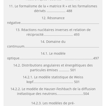
11. Le formalisme de la « matrice R » et les formalismes
dérivés .................... 488
12. Résonance
négative.....................................................................................49
13. Réactions nucléaires inverses et relation de
réciprocité............................... 493
14. Domaine du
continuum...............................................................................497
14.1. Le modèle
optique..............................................................................497
14.2. Distributions angulaires et énergétiques des
particules émises ........... 501
14.2.1. Le modèle statistique de Weiss
kopf.......................................... 501
14.2.2. Le modèle de Hauser-Feshbach de la diffusion
inélastique des neutrons............................504
14.2.3. Les modèles de pré-