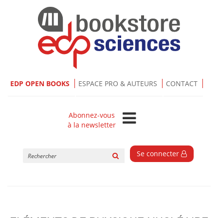
EDP OPEN BOOKS
ESPACE PRO & AUTEURS
CONTACT
Abonnez-vous
à la newsletter
Rechercher
Se connecter
sur
le
site