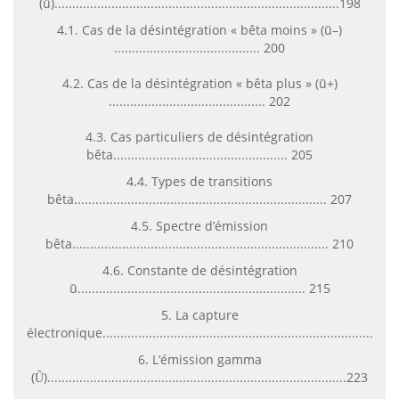
(ȕ)................................................................................198
4.1. Cas de la désintégration « bêta moins » (ȕ–)
......................................... 200
4.2. Cas de la désintégration « bêta plus » (ȕ+)
............................................ 202
4.3. Cas particuliers de désintégration
bêta................................................. 205
4.4. Types de transitions
bêta....................................................................... 207
4.5. Spectre d’émission
bêta........................................................................ 210
4.6. Constante de désintégration
ȕ................................................................ 215
5. La capture
électronique................................................................................
6. L’émission gamma
(Ȗ)....................................................................................223