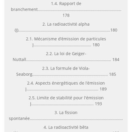
1.4. Rapport de
branchement.......................................................................
178
2. La radioactivité alpha
(Į)..............................................................................180
2.1. Mécanisme d’émission de particules
Į................................................. 180
2.2. La loi de Geiger-
Nuttall........................................................................ 184
2.3. La formule de Viola-
Seaborg................................................................ 185
2.4. Aspects énergétiques de l’émission
Į............................................................. 189
2.5. Limite de stabilité pour l'émission
Į..................................................... 193
3. La fission
spontanée....................................................................................
4. La radioactivité bêta