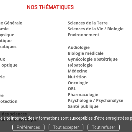
NOS THÉMATIQUES
e Générale
Sciences de la Terre
omie
Sciences de la Vie / Biologie
hysique
Environnement
atique
atiques
Audiologie
Biologie médicale
aux
Gynécologie obstétrique
 optique
Hépatologie
Médecine
rie
Nutrition
Oncologie
ORL
Pharmacologie
re
Psychologie / Psychanalyse
otection
Santé publique
e des sciences
 site internet, des informations sont susceptibles d'être enregistrées 
our le scientifique
Préférences
Tout accepter
Tout refuser