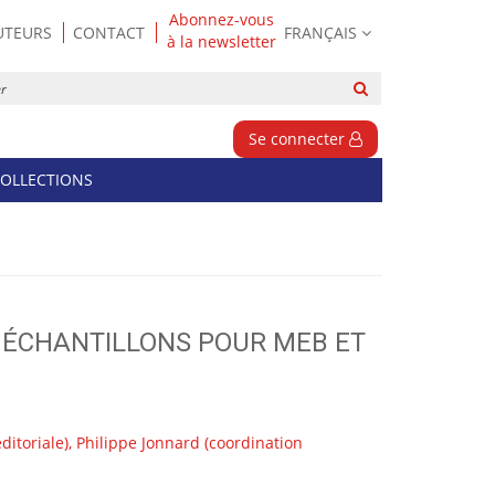
Abonnez-vous
UTEURS
CONTACT
FRANÇAIS
à la newsletter
Rechercher
sur
le
Se connecter
site
OLLECTIONS
 ÉCHANTILLONS POUR MEB ET
ditoriale),
Philippe Jonnard
(coordination