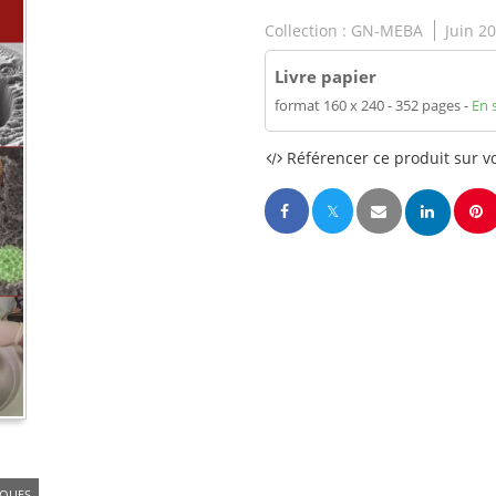
Collection :
GN-MEBA
Juin 2
Livre papier
format 160 x 240
352 pages
En 
Référencer ce produit sur vo
IQUES