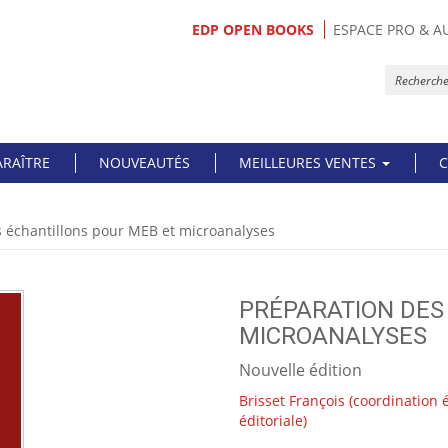
EDP OPEN BOOKS
ESPACE PRO & A
ARAÎTRE
NOUVEAUTÉS
MEILLEURES VENTES
C
s échantillons pour MEB et microanalyses
PRÉPARATION DES
MICROANALYSES
Nouvelle édition
Brisset François
(coordination é
éditoriale)