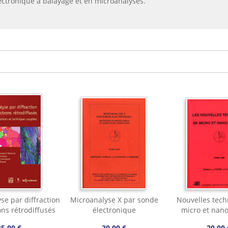
lectronique à balayage et en microanalyses.
se par diffraction
Microanalyse X par sonde
Nouvelles tec
ons rétrodiffusés
électronique
micro et nano
85,00 €
20,00 €
20,00 