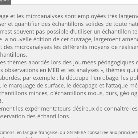
yage et les microanalyses sont employées très large
ser et quantifier des échantillons solides de toute na
l n’est souvent pas possible d’utiliser un échantillon 
e la nouvelle édition de cet ouvrage, largement amend
et des microanalyses les différents moyens de réaliser
hantillons.
t les thèmes abordés lors des journées pédagogiques
es observations en MEB et les analyses », thèmes qui 
t abordés, par exemple : la découpe, l’enrobage, les p
on, le marquage de surface, le décapage et l’attaque mé
chantillons minces, d’échantillons mous, durs, géolog
B.
rement les expérimentateurs désireux de connaître les
nservation des échantillons.
blications, en langue française, du GN MEBA consacrée aux princip