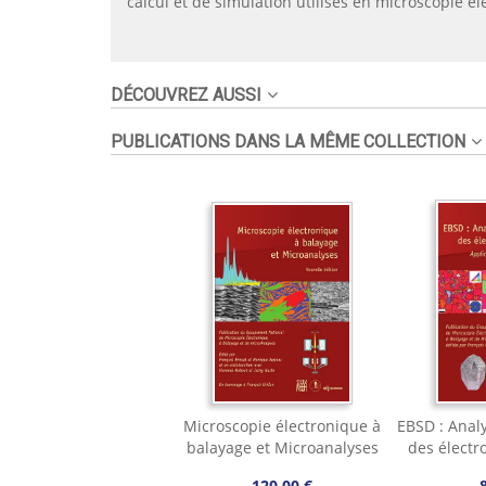
calcul et de simulation utilisés en microscopie é
DÉCOUVREZ AUSSI
PUBLICATIONS DANS LA MÊME COLLECTION
Microscopie électronique à
EBSD : Analy
balayage et Microanalyses
des électr
120,00 €