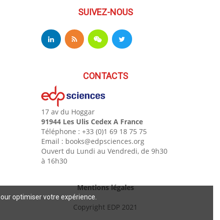
SUIVEZ-NOUS
CONTACTS
17 av du Hoggar
91944 Les Ulis Cedex A France
Téléphone : +33 (0)1 69 18 75 75
Email : books@edpsciences.org
Ouvert du Lundi au Vendredi, de 9h30
à 16h30
Mentions légales
pour optimiser votre expérience.
Copyright EDP 2021