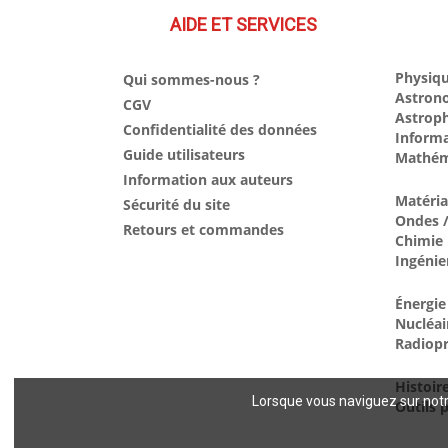
AIDE ET SERVICES
Physiqu
Qui sommes-nous ?
Astron
CGV
Astrop
Confidentialité des données
Inform
Guide utilisateurs
Mathém
Information aux auteurs
Matéri
Sécurité du site
Ondes /
Retours et commandes
Chimie
Ingénie
Énergie
Nucléai
Radiopr
Histoir
Lorsque vous naviguez sur notre
Outils p