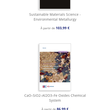
Sustainable Materials Science -
Environmental Metallurgy
103,99 €
À partir de
CaO–SiO2–Al2O3–Fe Oxides Chemical
System
86,99 €
À partir de