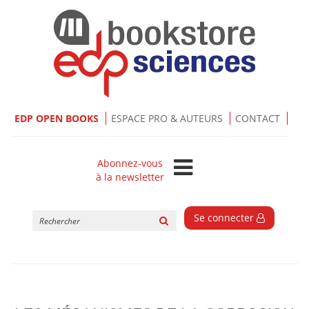
EDP OPEN BOOKS
ESPACE PRO & AUTEURS
CONTACT
Abonnez-vous
à la newsletter
Rechercher
Se connecter
sur
le
site