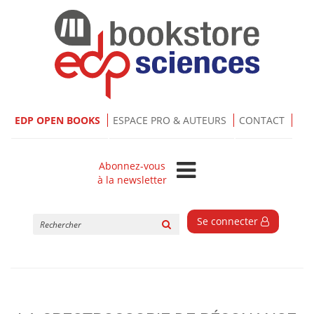
EDP OPEN BOOKS
ESPACE PRO & AUTEURS
CONTACT
Abonnez-vous
à la newsletter
Rechercher
Se connecter
sur
le
site