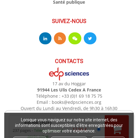
Santé publique
SUIVEZ-NOUS
CONTACTS
17 av du Hoggar
91944 Les Ulis Cedex A France
Téléphone : +33 (0)1 69 18 75 75
Email : books@edpsciences.org
Ouvert du Lundi au Vendredi, de 9h30 à 16h30
Lorsque vous naviguez sur notre site internet, des
eBook [PDF]
Mentions légales
informations sont susceptibles d'être enregistrées pour
12,99 €
237 pages
Téléchargement
optimiser votre expérience.
après achat
Copyright EDP 2021