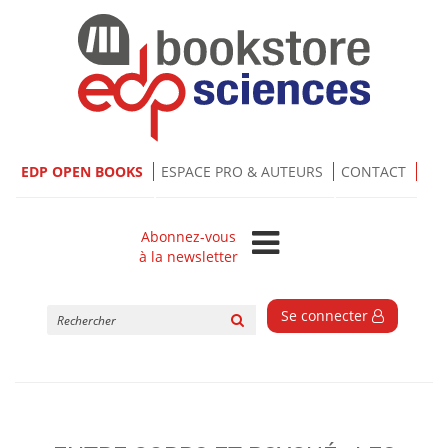
EDP OPEN BOOKS
ESPACE PRO & AUTEURS
CONTACT
Abonnez-vous
à la newsletter
Rechercher
Se connecter
sur
le
site