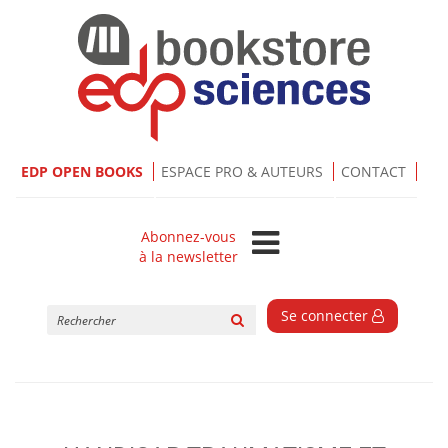
EDP OPEN BOOKS
ESPACE PRO & AUTEURS
CONTACT
Abonnez-vous
à la newsletter
Rechercher
Se connecter
sur
le
site