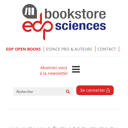
EDP OPEN BOOKS
ESPACE PRO & AUTEURS
CONTACT
Abonnez-vous
à la newsletter
Rechercher
Se connecter
sur
le
site