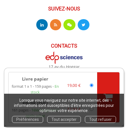
SUIVEZ-NOUS
CONTACTS
17 av du Hoggar
91944 Les Ulis Cedex A France
Téléphone : +33 (0)1 69 18 75 75
Livre papier
Email : books@edpsciences.org
19,00 €
format 1 x 1
159 pages
En
Ouvert du Lundi au Vendredi, de 9h30 à 16h30
stock
Lorsque vous naviguez sur notre site internet, des
eBook [PDF]
Mentions légales
informations sont susceptibles d'être enregistrées pour
12,99 €
161 pages
Téléchargement
optimiser votre expérience.
après achat
Copyright EDP 2021
Préférences
Tout accepter
Tout refuser