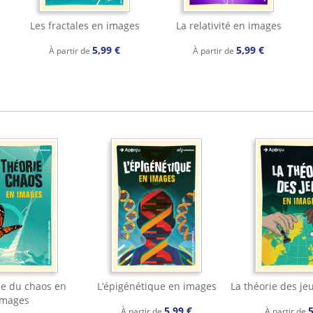
Les fractales en images
La relativité en images
5,99 €
5,99 €
À partir de
À partir de
ie du chaos en
L’épigénétique en images
La théorie des je
images
5,99 €
5
À partir de
À partir de