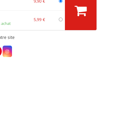
9,90 €
5,99 €
 achat
tre site