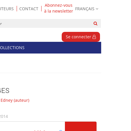
Abonnez-vous
UTEURS
CONTACT
FRANÇAIS
à la newsletter
Rechercher
sur
le
Se connecter
site
OLLECTIONS
GES
 Edney
(auteur)
2014