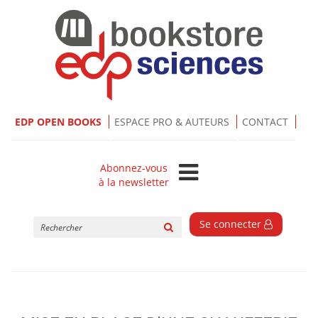
EDP OPEN BOOKS
ESPACE PRO & AUTEURS
CONTACT
Abonnez-vous
à la newsletter
Rechercher
Se connecter
sur
le
site