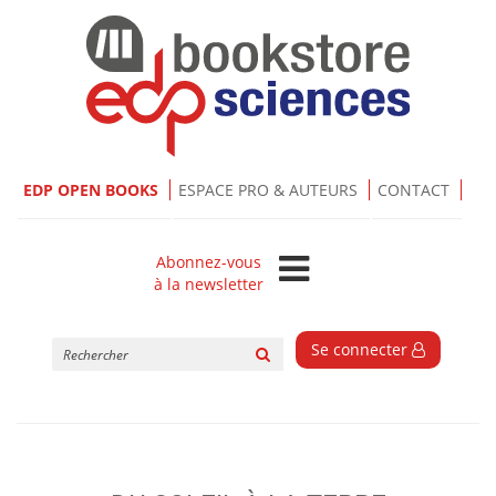
EDP OPEN BOOKS
ESPACE PRO & AUTEURS
CONTACT
Abonnez-vous
à la newsletter
Rechercher
Se connecter
sur
le
site