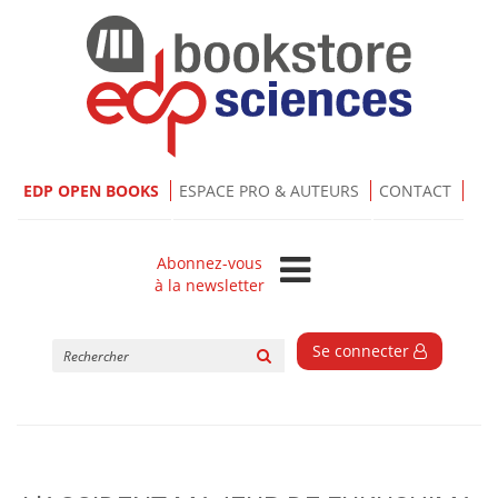
EDP OPEN BOOKS
ESPACE PRO & AUTEURS
CONTACT
Abonnez-vous
à la newsletter
Rechercher
Se connecter
sur
le
site