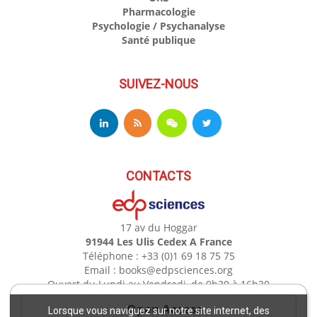
Pharmacologie
Psychologie / Psychanalyse
Santé publique
SUIVEZ-NOUS
CONTACTS
17 av du Hoggar
91944 Les Ulis Cedex A France
Téléphone : +33 (0)1 69 18 75 75
Email : books@edpsciences.org
Ouvert du Lundi au Vendredi, de 9h30 à 16h30
Open Access
Lorsque vous naviguez sur notre site internet, des