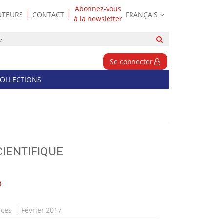
Abonnez-vous
UTEURS
CONTACT
FRANÇAIS
à la newsletter
Rechercher
sur
le
Se connecter
site
OLLECTIONS
CIENTIFIQUE
)
nces
Février 2017