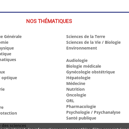
NOS THÉMATIQUES
e Générale
Sciences de la Terre
omie
Sciences de la Vie / Biologie
hysique
Environnement
atique
atiques
Audiologie
Biologie médicale
aux
Gynécologie obstétrique
 optique
Hépatologie
Médecine
rie
Nutrition
Oncologie
ORL
Pharmacologie
re
Psychologie / Psychanalyse
otection
Santé publique
e des sciences