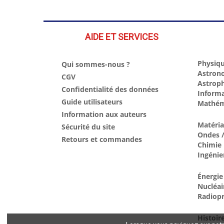
AIDE ET SERVICES
Physiqu
Qui sommes-nous ?
Astron
CGV
Astrop
Confidentialité des données
Inform
Guide utilisateurs
Mathém
Information aux auteurs
Matéri
Sécurité du site
Ondes /
Retours et commandes
Chimie
Ingénie
Énergie
Nucléai
Radiopr
Histoir