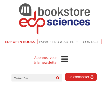
EDP OPEN BOOKS
ESPACE PRO & AUTEURS
CONTACT
Abonnez-vous
à la newsletter
Rechercher
Se connecter
sur
le
site