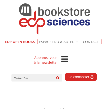
EDP OPEN BOOKS
ESPACE PRO & AUTEURS
CONTACT
Abonnez-vous
à la newsletter
Rechercher
Se connecter
sur
le
site