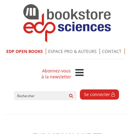
EDP OPEN BOOKS
ESPACE PRO & AUTEURS
CONTACT
Abonnez-vous
à la newsletter
Rechercher
Se connecter
sur
le
site