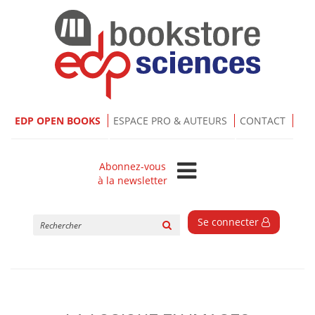
EDP OPEN BOOKS
ESPACE PRO & AUTEURS
CONTACT
Abonnez-vous
à la newsletter
Rechercher
Se connecter
sur
le
site