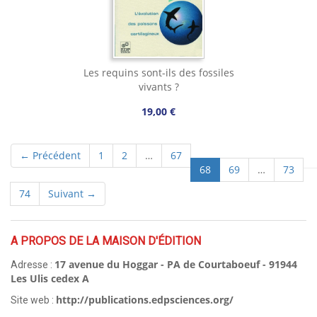
Les requins sont-ils des fossiles
vivants ?
19,00 €
← Précédent
1
2
…
67
(current)
68
69
…
73
74
Suivant →
A PROPOS DE LA MAISON D'ÉDITION
17 avenue du Hoggar - PA de Courtaboeuf - 91944
Adresse :
Les Ulis cedex A
http://publications.edpsciences.org/
Site web :