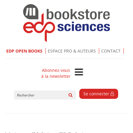
EDP OPEN BOOKS
ESPACE PRO & AUTEURS
CONTACT
Abonnez-vous
à la newsletter
Rechercher
Se connecter
sur
le
site