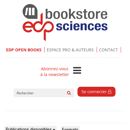
EDP OPEN BOOKS
ESPACE PRO & AUTEURS
CONTACT
Abonnez-vous
à la newsletter
Rechercher
Se connecter
sur
le
site
Publications disponibles
Formats