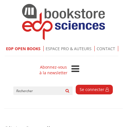
EDP OPEN BOOKS
ESPACE PRO & AUTEURS
CONTACT
Abonnez-vous
à la newsletter
Rechercher
Se connecter
sur
le
site