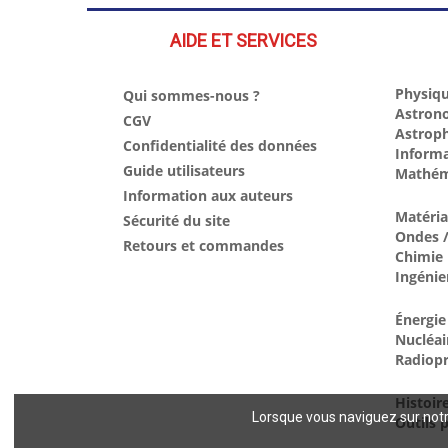
AIDE ET SERVICES
Physiqu
Qui sommes-nous ?
Astron
CGV
Astrop
Confidentialité des données
Inform
Guide utilisateurs
Mathém
Information aux auteurs
Matéri
Sécurité du site
Ondes /
Retours et commandes
Chimie
Ingénie
Énergie
Nucléai
Radiopr
Histoir
Lorsque vous naviguez sur notre
Outils p