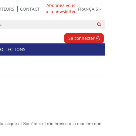
Abonnez-vous
UTEURS
CONTACT
FRANÇAIS
à la newsletter
Rechercher
sur
le
Se connecter
site
OLLECTIONS
tistique et Société » et s’intéresse à la manière dont