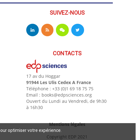
SUIVEZ-NOUS
CONTACTS
17 av du Hoggar
91944 Les Ulis Cedex A France
Téléphone : +33 (0)1 69 18 75 75
Email : books@edpsciences.org
Ouvert du Lundi au Vendredi, de 9h30
à 16h30
Mentions légales
pour optimiser votre expérience.
Copyright EDP 2021