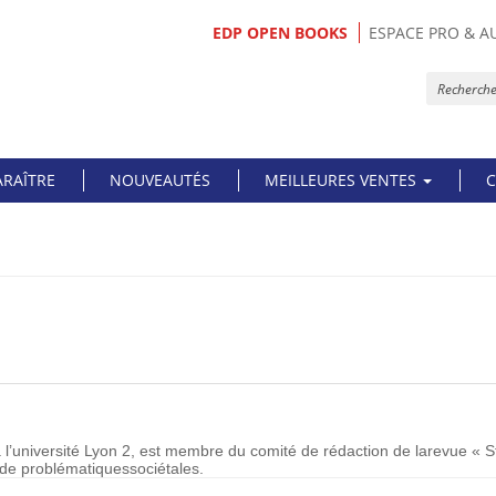
EDP OPEN BOOKS
ESPACE PRO & A
ARAÎTRE
NOUVEAUTÉS
MEILLEURES VENTES
C
l’université Lyon 2, est membre du comité de rédaction de larevue « Sta
n de problématiquessociétales.