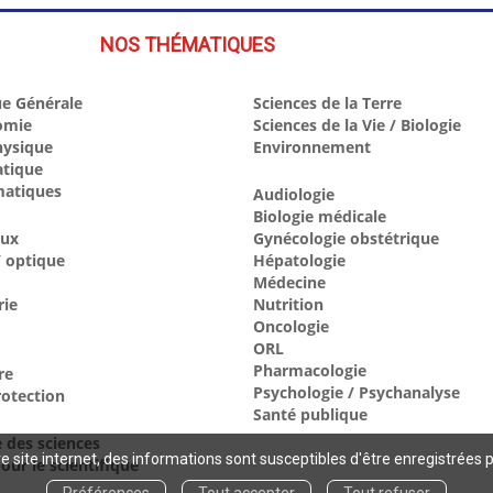
NOS THÉMATIQUES
e Générale
Sciences de la Terre
omie
Sciences de la Vie / Biologie
hysique
Environnement
atique
atiques
Audiologie
Biologie médicale
aux
Gynécologie obstétrique
 optique
Hépatologie
Médecine
rie
Nutrition
Oncologie
ORL
Pharmacologie
re
Psychologie / Psychanalyse
otection
Santé publique
e des sciences
 site internet, des informations sont susceptibles d'être enregistrées 
our le scientifique
Préférences
Tout accepter
Tout refuser